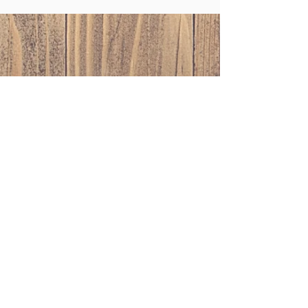
CONTACT
refugedelabanne@orange.fr
+33 6 24 06 87 73