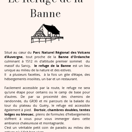
Banne
Situé au cœur du
Parc Naturel Régional des Volcans
d'Auvergne
, tout proche de la
Banne d'Ordanche
culminant à 1512 m d'altitude premier sommet du
massif du Sancy,
le refuge de la Banne
est un lieu
unique au milieu de la nature et des estives.
Il a plusieurs facettes, à la fois un gite d'étape, des
hébergements insolites, un bar et un restaurant.
Facilement accessible par la route, le refuge ne sera
qu'une étape pour certains ou le camp de base pour
d'autres. De par sa proximité des chemins de
randonnée, du GR30 et mi parcours de la balade du
tour du plateau du Guéry, le refuge est accessible
également à pied.
Dortoir, chambres doubles, tentes
lodges ou bivouac
, pleins de formules d'hébergements
s'offrent à vous pour vous immerger dans cette
ambiance chaleureuse et montagnarde.
C'est un véritable petit coin de paradis au milieu des
estives où il fait bon vivre.